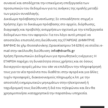
συναινεί και αποδέχεται την επικείμενη επεξεργασία των
προσωπικών του δεδομένων για τις ανάγκες της ομαλής μεταξύ
των μερών συναλλαγής.
Δικαίωμα πρόσβασης/εναντίωσης: Σε οποιαδήποτε στιγμή ο
Χρήστης έχει το δικαίωμα πρόσβασης στο αρχείο, διόρθωσης,
διαγραφής και προβολής αντιρρήσεων σχετικά με την επεξεργασία
δεδομένων που τον αφορούν. Για τον λόγο αυτό μπορεί να
αποστείλει επιστολή στη διεύθυνση της ΕΤΑΙΡΕΙΑΣ ΔΗΜΗΤΡΗΣ
ΒΑΡΦΗΣ 6ο χλμ Θεσσαλονίκης Ωραιο΄καστρου 54 629) ή να στείλει e-
mail στην ακόλουθη διεύθυνση:
info@dvarfis.gr
Χρήση Προσωπικών Δεδομένων για προωθητικές ενέργειες: Η
ΕΤΑΙΡΕΙΑ παρέχει τη δυνατότητα στους χρήστες και σε όσους
διενεργούν αγορές μέσω του site να επιλέξουν την πληροφόρησή
τους για τα νέα προϊόντα που διαθέτει στην αγορά και για άλλες
τυχόν προσφορές, διακανονισμούς πληρωμής κ.λπ. με την
αποστολή ενημερωτικών μηνυμάτων στην ηλεκτρονική ή
ταχυδρομική τους διεύθυνση ή διά του τηλεφώνου και δεν θα
χρησιμοποιήσει καταχρηστικά την παραπάνω υπηρεσία.