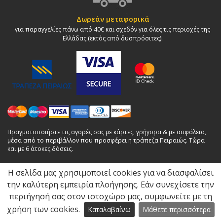
Δωρεάν μεταφορικά
για παραγγελίες πάνω από 40€ και σχεδόν για όλες τις περιοχές της
Ελλάδας (εκτός από δυσπρόσιτες).
Πραγματοποιήστε τις αγορές σας με κάρτες, γρήγορα & με ασφάλεια,
μέσα από το περιβάλλον που προσφέρει η τράπεζα Πειραιώς. Τώρα
και με 6 άτοκες δόσεις.
Η σελίδα μας χρησιμοποιεί cookies για να διασφαλίσει
© dvarfis.gr 2026. All rights reserved. εκδόσεις | ψηφιακές
την καλύτερη εμπειρία πλοήγησης. Εάν συνεχίσετε την
εκτυπώσεις | βιβλιοδεσία | χαρτικά | έντυπα |Γ.Ε.ΜΗ:
περιήγησή σας στον ιστοχώρο μας, συμφωνείτε με τη
038444705000
χρήση των cookies.
Καταλαβαίνω
Μάθετε περισσότερα