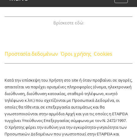
naviga
Βρίσκεστε εδώ:
Προστασία δεδομένων
Όροι χρήσης
Cookies
Κατά την επίσκεψη του Χρήστη στο site ή όταν προβαίνει σε αγορές,
απαιτείται να παρέχει ορισμένες πληροφορίες (όνομα, ηλεκτρονική
διεύθυνση, διεύθυνση κατοικίας, σταθερό τηλέφωνο, κινητό
τηλέφωνο κ.λπ.) που σχετίζονται με Προσωπικά Δεδομένα, οι
οποίες θα τίθενται σε επεξεργασία αυτομάτως και θα
γνωστοποιούνται στην αρμόδια Αρχή και για τις οποίες η ΕΤΑΙΡΕΙΑ
τυγχάνει Υπεύθυνος Επεξεργασίας σύμφωνα με τον Ν. 2472/1997.
Ο Χρήστης φέρει την ευθύνη για την εγκυρότητα-γνησιότητα των
Προσωπικών Δεδομένων που γνωστοποιεί στην ΕΤΑΙΡΕΙΑ και