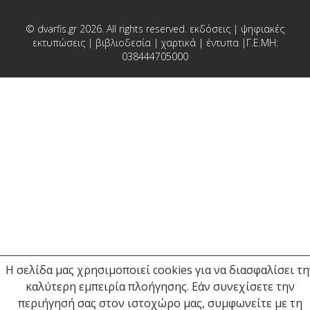
© dvarfis.gr 2026. All rights reserved. εκδόσεις | ψηφιακές
εκτυπώσεις | βιβλιοδεσία | χαρτικά | έντυπα |Γ.Ε.ΜΗ:
038444705000
Η σελίδα μας χρησιμοποιεί cookies για να διασφαλίσει τη
καλύτερη εμπειρία πλοήγησης. Εάν συνεχίσετε την
περιήγησή σας στον ιστοχώρο μας, συμφωνείτε με τη